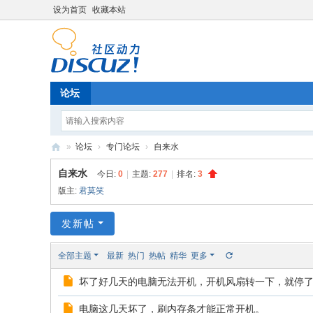
设为首页
收藏本站
论坛
»
论坛
›
专门论坛
›
自来水
简
自来水
今日:
0
|
主题:
277
|
排名:
3
霑
版主:
君莫笑
个
发新帖
人
论
全部主题
最新
热门
热帖
精华
更多
坛
坏了好几天的电脑无法开机，开机风扇转一下，就停
电脑这几天坏了，刷内存条才能正常开机。