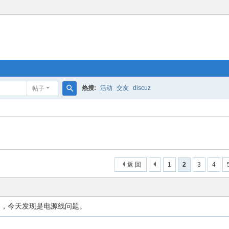
热搜:
活动
交友
discuz
帖子
搜
索
返 回
1
2
3
4
了，今天发现是电源线问题。