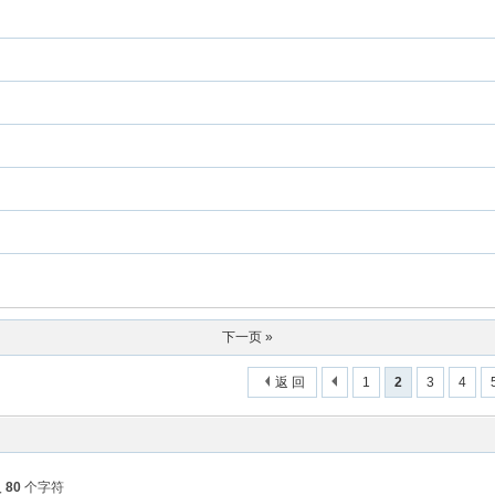
下一页 »
返 回
1
2
3
4
入
80
个字符