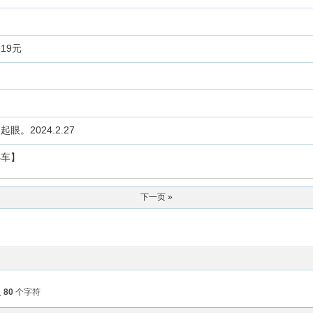
19元
2024.2.27
小车】
下一页 »
入
80
个字符