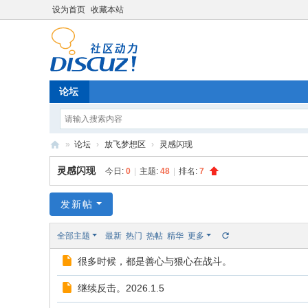
设为首页
收藏本站
论坛
»
论坛
›
放飞梦想区
›
灵感闪现
简
灵感闪现
今日:
0
|
主题:
48
|
排名:
7
霑
个
发新帖
人
全部主题
最新
热门
热帖
精华
更多
论
很多时候，都是善心与狠心在战斗。
坛
继续反击。2026.1.5