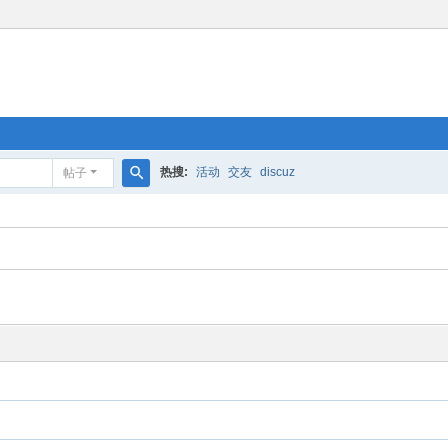
热搜:
活动
交友
discuz
帖子
搜
索