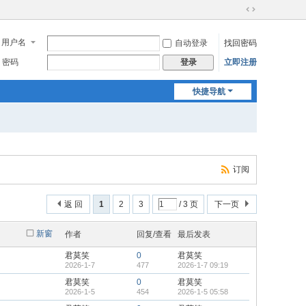
切
换
用户名
自动登录
找回密码
到
宽
密码
立即注册
登录
版
快捷导航
订阅
返 回
1
2
3
/ 3 页
下一页
新窗
作者
回复/查看
最后发表
君莫笑
0
君莫笑
2026-1-7
477
2026-1-7 09:19
君莫笑
0
君莫笑
2026-1-5
454
2026-1-5 05:58