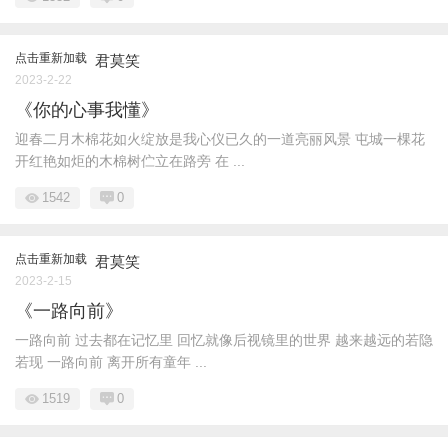
点击重新加载
君莫笑
2023-2-22
《你的心事我懂》
迎春二月木棉花如火绽放是我心仪已久的一道亮丽风景 屯城一棵花
开红艳如炬的木棉树伫立在路旁 在 ...
1542
0
点击重新加载
君莫笑
2023-2-15
《一路向前》
一路向前 过去都在记忆里 回忆就像后视镜里的世界 越来越远的若隐
若现 一路向前 离开所有童年 ...
1519
0