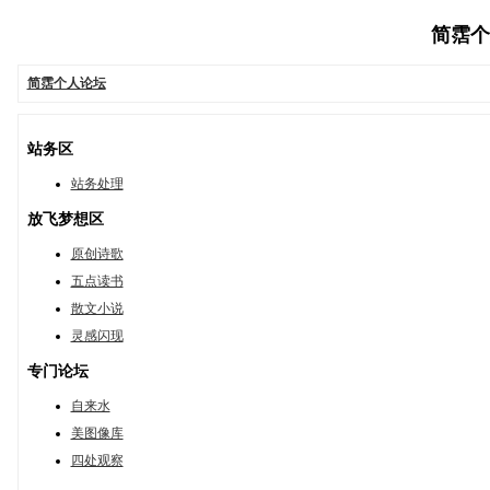
简霑个人
简霑个人论坛
站务区
站务处理
放飞梦想区
原创诗歌
五点读书
散文小说
灵感闪现
专门论坛
自来水
美图像库
四处观察